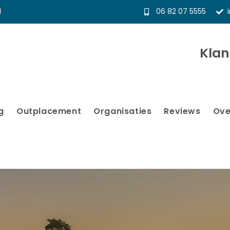
l
06 82 07 5555
Kla
g
Outplacement
Organisaties
Reviews
Ove