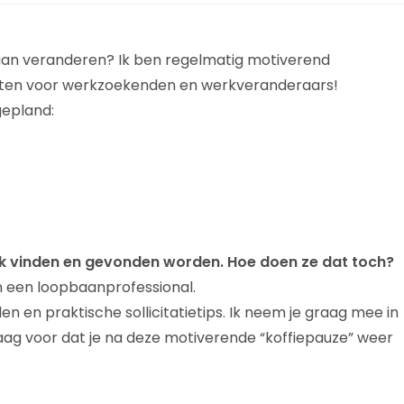
n baan veranderen? Ik ben regelmatig motiverend
sten voor werkzoekenden en werkveranderaars!
gepland:
k vinden en gevonden worden. Hoe doen ze dat toch?
an een loopbaanprofessional.
en en praktische sollicitatietips. Ik neem je graag mee in
raag voor dat je na deze motiverende “koffiepauze” weer