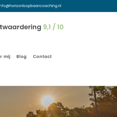
info@horizonloopbaancoaching.nl
ntwaardering
9,1 / 10
r mij
Blog
Contact