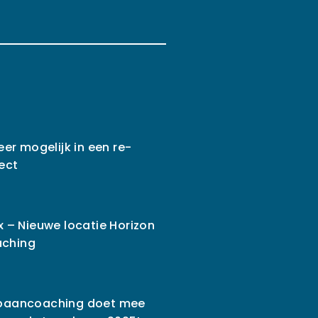
eer mogelijk in een re-
ject
x – Nieuwe locatie Horizon
ching
pbaancoaching doet mee