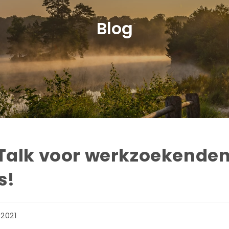
Blog
& Talk voor werkzoekende
s!
-2021