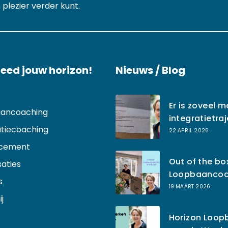
 plezier verder kunt.
eed jouw horizon!
Nieuws / Blog
Er is zoveel m
ancoaching
integratietra
tatiecoaching
22 APRIL 2026
acement
Out of the bo
aties
Loopbaancoa
s
19 MAART 2026
j
Horizon Loo