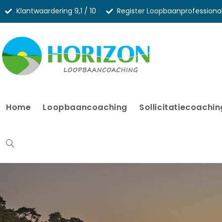
Klantwaardering 9,1 / 10
Register Loopbaanprofessiona
Home
Loopbaancoaching
Sollicitatiecoachin