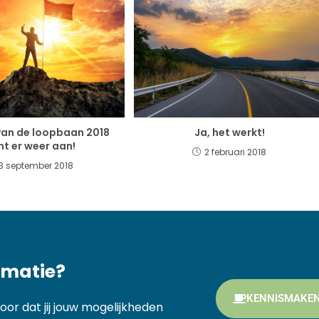
an de loopbaan 2018
Ja, het werkt!
t er weer aan!
2 februari 2018
13 september 2018
rmatie?
KENNISMAKE
r dat jij jouw mogelijkheden