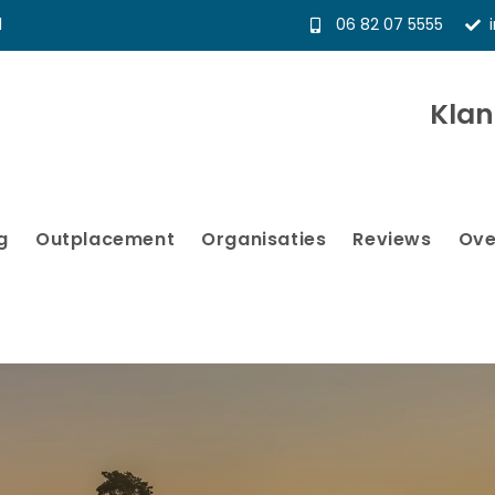
l
06 82 07 5555
Kla
g
Outplacement
Organisaties
Reviews
Ove