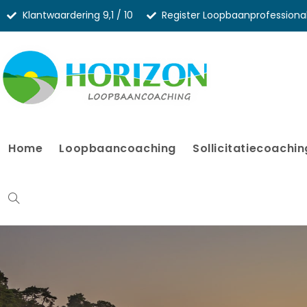
Klantwaardering 9,1 / 10
Register Loopbaanprofessiona
Home
Loopbaancoaching
Sollicitatiecoachin