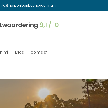
info@horizonloopbaancoaching.nl
ntwaardering
9,1 / 10
r mij
Blog
Contact