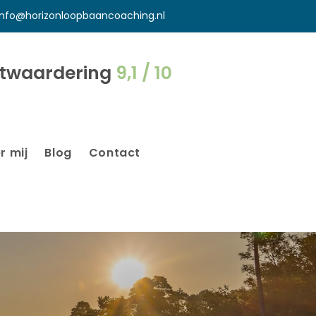
info@horizonloopbaancoaching.nl
ntwaardering
9,1 / 10
r mij
Blog
Contact