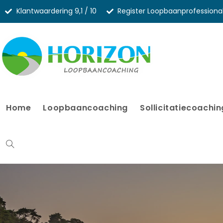
Klantwaardering 9,1 / 10
Register Loopbaanprofessiona
Home
Loopbaancoaching
Sollicitatiecoachin