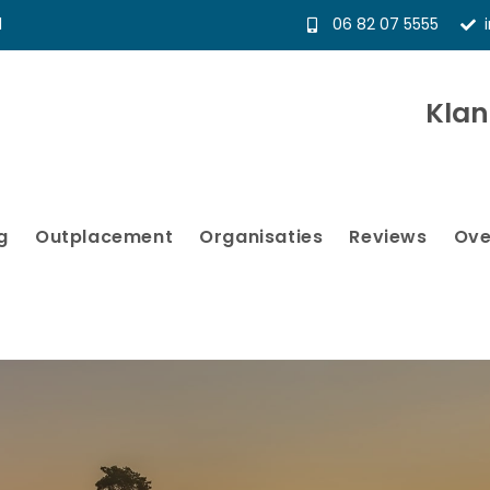
l
06 82 07 5555
Kla
g
Outplacement
Organisaties
Reviews
Ove