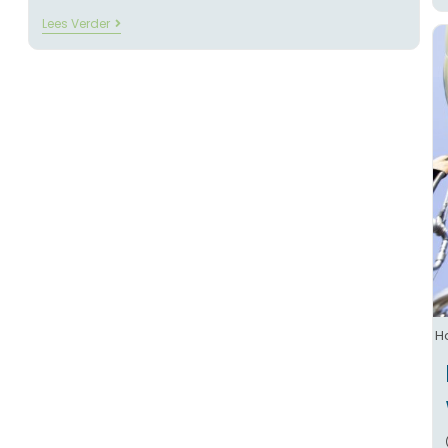
Lees Verder
H