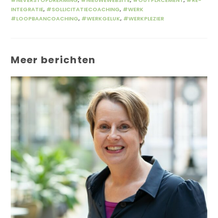
#NEVERSTOPDREAMING
,
#NIEUWEWEBSITE
,
#OUTPLACEMENT
,
#RE-
INTEGRATIE
,
#SOLLICITATIECOACHING
,
#WERK
#LOOPBAANCOACHING
,
#WERKGELUK
,
#WERKPLEZIER